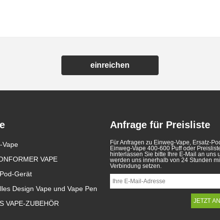
einreichen
e
Anfrage für Preisliste
Für Anfragen zu Einweg-Vape, Ersatz-Po
-Vape
Belgien wird zum ersten EU-
Elektronische
Einweg-Vape 400-600 Puff oder Preislist
Land, um verfügbare E-
Zigarettengesetze in
hinterlassen Sie bitte Ihre E-Mail an uns 
ONFORMER VAPE
025/04/11
2025/04/11
werden uns innerhalb von 24 Stunden mit
Zigaretten zu verbieten
verschiedenen Ländern
Verbindung setzen.
elgien ist das EU -erste Land, das
Elektronische Zigaretten sin
-Pod-Gerät
en Verkauf von verfügbaren Vapes
einem beliebten Produkt ge
erbietet, um zu verhindern, dass
das den Verbrauchern hilft, 
elles Design Vape und Vape Pen
junge Menschen nicht
Rauchen zu reduzieren ode
ikotinabhängig werden und die
Rauchen aufzugeben. Dieser
mwelt schützen. Der Verkauf von
zeigt die Gesetze und Vorsch
S VAPE-ZUBEHÖR
erfügbaren elektronischen
von elektronischen Zigarett
igaretten ist in Belgien aus
gemäß verschiedenen Länd
esundheitlichen und ökologischen
Darüber hinaus gibt es eini