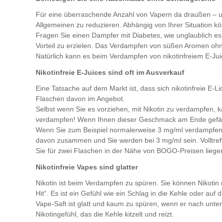
Für eine überraschende Anzahl von Vapern da draußen – un
Allgemeinen zu reduzieren. Abhängig von Ihrer Situation 
Fragen Sie einen Dampfer mit Diabetes, wie unglaublich es
Vorteil zu erzielen. Das Verdampfen von süßen Aromen ohne
Natürlich kann es beim Verdampfen von nikotinfreiem E-Ju
Nikotinfreie E-Juices sind oft im Ausverkauf
Eine Tatsache auf dem Markt ist, dass sich nikotinfreie E
Flaschen davon im Angebot.
Selbst wenn Sie es vorziehen, mit Nikotin zu verdampfen, kau
verdampfen! Wenn Ihnen dieser Geschmack am Ende gefällt
Wenn Sie zum Beispiel normalerweise 3 mg/ml verdampfen u
davon zusammen und Sie werden bei 3 mg/ml sein. Volltreffe
Sie für zwei Flaschen in der Nähe von BOGO-Preisen liegen.
Nikotinfreie Vapes sind glatter
Nikotin ist beim Verdampfen zu spüren. Sie können Nikotin 
Hit“. Es ist ein Gefühl wie ein Schlag in die Kehle oder a
Vape-Saft ist glatt und kaum zu spüren, wenn er nach un
Nikotingefühl, das die Kehle kitzelt und reizt.