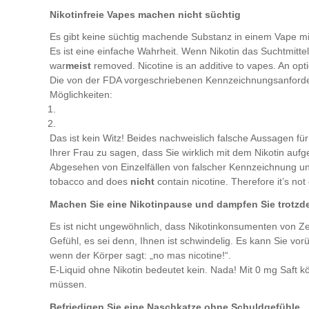
Nikotinfreie Vapes machen nicht süchtig
Es gibt keine süchtig machende Substanz in einem Vape mit
Es ist eine einfache Wahrheit. Wenn Nikotin das Suchtmittel 
war
meist
removed. Nicotine is an additive to vapes. An opti
Die von der FDA vorgeschriebenen Kennzeichnungsanforderun
Möglichkeiten:
1.
2.
Das ist kein Witz! Beides nachweislich falsche Aussagen für
Ihrer Frau zu sagen, dass Sie wirklich mit dem Nikotin aufg
Abgesehen von Einzelfällen von falscher Kennzeichnung und 
tobacco and does
nicht
contain nicotine. Therefore it’s not 
Machen Sie eine Nikotinpause und dampfen Sie trotz
Es ist nicht ungewöhnlich, dass Nikotinkonsumenten von Ze
Gefühl, es sei denn, Ihnen ist schwindelig. Es kann Sie v
wenn der Körper sagt: „no mas nicotine!“.
E-Liquid ohne Nikotin bedeutet kein. Nada! Mit 0 mg Saf
müssen.
Befriedigen Sie eine Naschkatze ohne Schuldgefühle