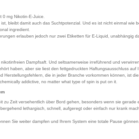
 0 mg Nikotin-E-Juice.
ist, bleibt damit auch das Suchtpotenzial. Und es ist nicht einmal wie b
onal ingredient.
gen erlauben jedoch nur zwei Etiketten für E-Liquid, unabhängig davon
 nikotinfreien Dampfsaft. Und seltsamerweise irreführend und verwirren
ehört haben, aber sie liest den fettgedruckten Haftungsausschluss auf 
Herstellungsfehlern, die in jeder Branche vorkommen können, ist die Ta
chemically addictive, no matter what type of spin is put on it.
dem
it zu Zeit versehentlich über Bord gehen, besonders wenn sie gerade
orübergehend lethargisch, schnell, aufgeregt oder einfach nur krank m
t können Sie weiter dampfen und Ihrem System eine totale Pause gönn