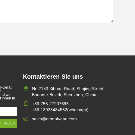
Kontaktieren Sie uns
d-Gerät,
Nr. 2153 Xihuan Road, Shajing Street,
e
Baoaner Bezirk, Shenzhen, China
und wir
 Ihnen in
+86-755-27907695
d zu
worden,
+86-13928484552(whatsapp)
das
r das
sales@oemofvape.com
 Artikel
riften
en
ern.
ge