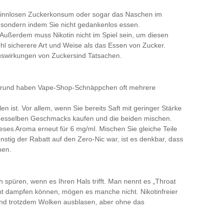
n sinnlosen Zuckerkonsum oder sogar das Naschen im
, sondern indem Sie nicht gedankenlos essen.
 Außerdem muss Nikotin nicht im Spiel sein, um diesen
hl sicherere Art und Weise als das Essen von Zucker.
uswirkungen von Zucker
sind Tatsachen.
sem Grund haben Vape-Shop-Schnäppchen oft mehrere
en ist. Vor allem, wenn Sie bereits Saft mit geringer Stärke
 desselben Geschmacks kaufen und die beiden mischen.
ses Aroma erneut für 6 mg/ml. Mischen Sie gleiche Teile
stig der Rabatt auf den Zero-Nic war, ist es denkbar, dass
hen.
 spüren, wenn es Ihren Hals trifft. Man nennt es „Throat
icht dampfen können, mögen es manche nicht. Nikotinfreier
und trotzdem Wolken ausblasen, aber ohne das