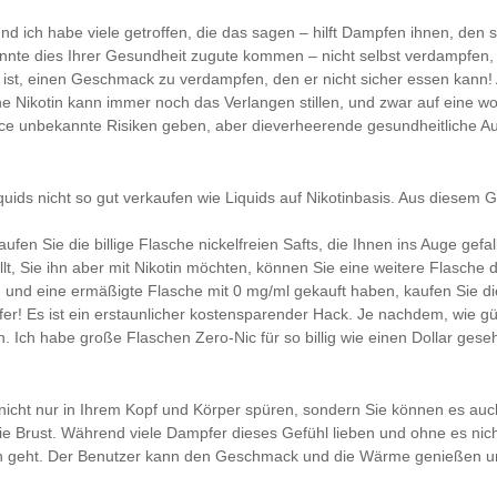
d ich habe viele getroffen, die das sagen – hilft Dampfen ihnen, de
könnte dies Ihrer Gesundheit zugute kommen – nicht selbst verdampfen
 ist, einen Geschmack zu verdampfen, den er nicht sicher essen kann!
 Nikotin kann immer noch das Verlangen stillen, und zwar auf eine wo
ice unbekannte Risiken geben, aber die
verheerende gesundheitliche A
-Liquids nicht so gut verkaufen wie Liquids auf Nikotinbasis. Aus die
fen Sie die billige Flasche nickelfreien Safts, die Ihnen ins Auge gefall
, Sie ihn aber mit Nikotin möchten, können Sie eine weitere Flasche
nd eine ermäßigte Flasche mit 0 mg/ml gekauft haben, kaufen Sie die
r! Es ist ein erstaunlicher kostensparender Hack. Je nachdem, wie gün
 Ich habe große Flaschen Zero-Nic für so billig wie einen Dollar gese
nicht nur in Ihrem Kopf und Körper spüren, sondern Sie können es auch
uf die Brust. Während viele Dampfer dieses Gefühl lieben und ohne es n
ten geht. Der Benutzer kann den Geschmack und die Wärme genießen 