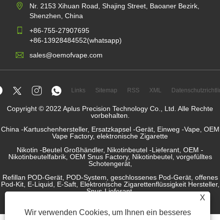
Nr. 2153 Xihuan Road, Shajing Street, Baoaner Bezirk,
Shenzhen, China
+86-755-27907695
+86-13928484552(whatsapp)
sales@oemofvape.com
Links
Sitemap
RSS
XML
Datenschutzrichtli
Copyright © 2022 Aplus Precision Technology Co., Ltd. Alle Rechte
vorbehalten.
China -Kartuschenhersteller, Ersatzkapsel -Gerät, Einweg -Vape, OEM
Vape Factory, elektronische Zigarette
Nikotin -Beutel Großhändler, Nikotinbeutel -Lieferant, OEM -
Nikotinbeutelfabrik, OEM Snus Factory, Nikotinbeutel, vorgefülltes
Schotengerät,
Refillan POD-Gerät, POD-System, geschlossenes Pod-Gerät, offenes
Pod-Kit, E-Liquid, E-Saft, Elektronische Zigarettenflüssigkeit Hersteller,
Snus-Lieferant.
X
Wir verwenden Cookies, um Ihnen ein besseres