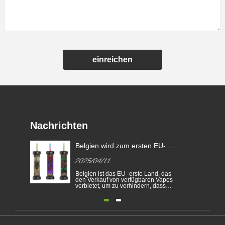
einreichen
Nachrichten
Belgien wird zum ersten EU-
Land, um verfügbare E-
2025/04/11
Zigaretten zu verbieten
Belgien ist das EU -erste Land, das
den Verkauf von verfügbaren Vapes
verbietet, um zu verhindern, dass
junge Menschen nicht
nikotinabhängig werden und die
Umwelt schützen. Der Verkauf von
verfügbaren elektronischen
Zigaretten ist in Belgien aus
gesundheitlichen und ökologischen