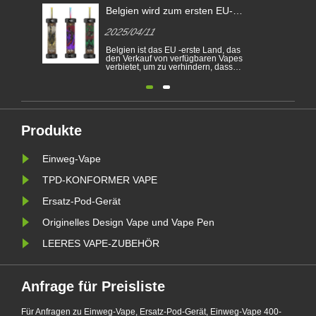
Belgien wird zum ersten EU-
Land, um verfügbare E-
2025/04/11
Zigaretten zu verbieten
Belgien ist das EU -erste Land, das
den Verkauf von verfügbaren Vapes
verbietet, um zu verhindern, dass
junge Menschen nicht
nikotinabhängig werden und die
Umwelt schützen. Der Verkauf von
verfügbaren elektronischen
Zigaretten ist in Belgien aus
gesundheitlichen und ökologischen
Gründen ab dem 1. J......
Produkte
Einweg-Vape
TPD-KONFORMER VAPE
Ersatz-Pod-Gerät
Originelles Design Vape und Vape Pen
LEERES VAPE-ZUBEHÖR
Anfrage für Preisliste
Für Anfragen zu Einweg-Vape, Ersatz-Pod-Gerät, Einweg-Vape 400-