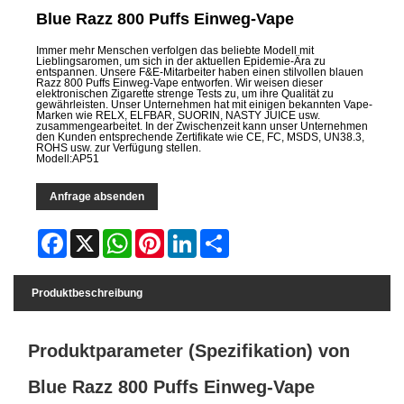
Blue Razz 800 Puffs Einweg-Vape
Immer mehr Menschen verfolgen das beliebte Modell mit
Lieblingsaromen, um sich in der aktuellen Epidemie-Ära zu
entspannen. Unsere F&E-Mitarbeiter haben einen stilvollen blauen
Razz 800 Puffs Einweg-Vape entworfen. Wir weisen dieser
elektronischen Zigarette strenge Tests zu, um ihre Qualität zu
gewährleisten. Unser Unternehmen hat mit einigen bekannten Vape-
Marken wie RELX, ELFBAR, SUORIN, NASTY JUICE usw.
zusammengearbeitet. In der Zwischenzeit kann unser Unternehmen
den Kunden entsprechende Zertifikate wie CE, FC, MSDS, UN38.3,
ROHS usw. zur Verfügung stellen.
Modell:AP51
Anfrage absenden
Facebook
X
WhatsApp
Pinterest
LinkedIn
Share
Produktbeschreibung
Produktparameter (Spezifikation) von
Blue Razz 800 Puffs Einweg-Vape