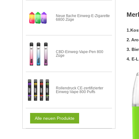
Mer
Neue flache Einweg-E-Zigarette
6800 Züge
1.
Kos
2. Ar
3. Bi
CBD-Einweg-Vape-Pen 800
Züge
4. E-
Rollendruck CE-zertifizierter
Einweg-Vape 800 Puffs
Alle neuen Produkte