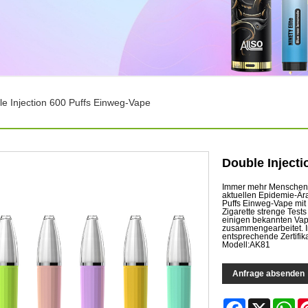
e Injection 600 Puffs Einweg-Vape
Double Inject
Immer mehr Menschen v
aktuellen Epidemie-Är
Puffs Einweg-Vape mit 
Zigarette strenge Test
einigen bekannten V
zusammengearbeitet. 
entsprechende Zertifik
Modell:AK81
Anfrage absenden
Facebook
X
Wh