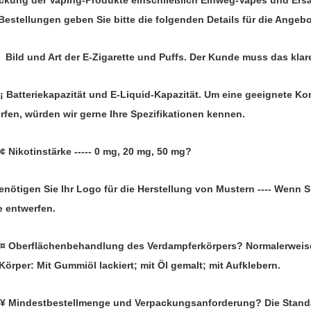
ckung der Vaping-Produkte einschließlich Einweg-Vapes und Ersa
estellungen geben Sie bitte die folgenden Details für die Angebo
‘ Bild und Art der E-Zigarette und Puffs. Der Kunde muss das klar
‘¡ Batteriekapazität und E-Liquid-Kapazität. Um eine geeignete K
rfen, würden wir gerne Ihre Spezifikationen kennen.
‘¢ Nikotinstärke ----- 0 mg, 20 mg, 50 mg?
enötigen Sie Ihr Logo für die Herstellung von Mustern ---- Wenn
e entwerfen.
‘¤ Oberflächenbehandlung des Verdampferkörpers? Normalerweise
Körper: Mit Gummiöl lackiert; mit Öl gemalt; mit Aufklebern.
‘¥ Mindestbestellmenge und Verpackungsanforderung? Die Standa