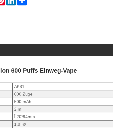
tion 600 Puffs Einweg-Vape
AK81
600 Züge
500 mAh
2 ml
Î¦20*94mm
1.8 Î©