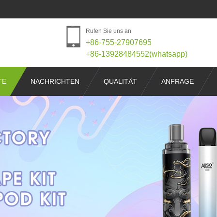
Rufen Sie uns an
+86-755-27907695
+86-13928484552(whatsapp)
TE
NACHRICHTEN
QUALITÄT
ANFRAGE