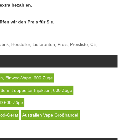
extra bezahlen.
en wir den Preis für Sie.
k, Hersteller, Lieferanten, Preis, Preisliste, CE,
ion, Einweg-Vape, 600 Züge
tte mit doppelter Injektion, 600 Züge
PD 600 Züge
Pod-Gerät
Australien Vape Großhandel