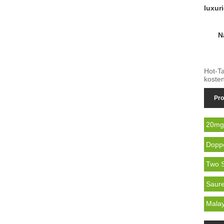
luxur
N
Hot-Ta
kosten
Pro
20mg 
Doppe
Two S
Saure
Mala