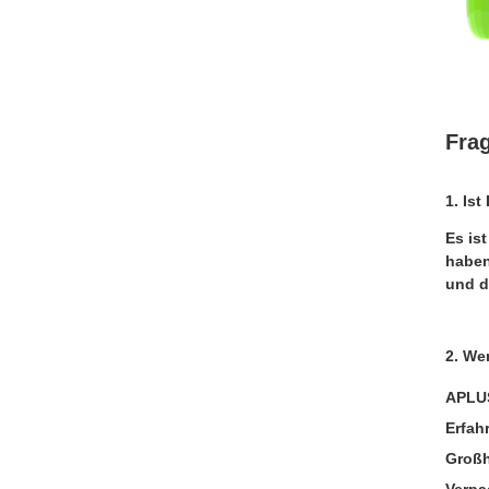
Fra
1. Is
Es is
haben
und d
2. We
APLUS
Erfah
Großh