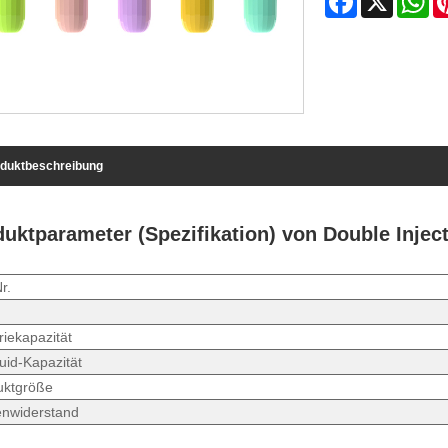
duktbeschreibung
uktparameter (Spezifikation) von Double Injec
r.
riekapazität
uid-Kapazität
uktgröße
enwiderstand