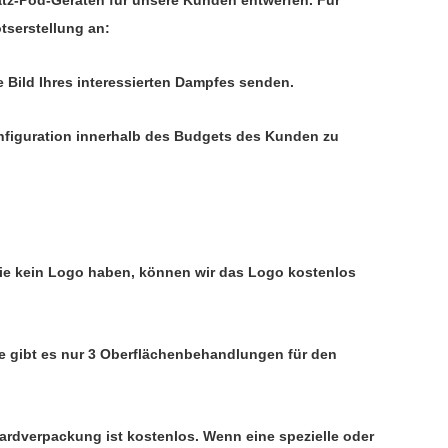
tz-Pod-Geräten für unsere Kunden entwerfen. Für
tserstellung an:
e Bild Ihres interessierten Dampfes senden.
onfiguration innerhalb des Budgets des Kunden zu
 Sie kein Logo haben, können wir das Logo kostenlos
 gibt es nur 3 Oberflächenbehandlungen für den
rdverpackung ist kostenlos. Wenn eine spezielle oder