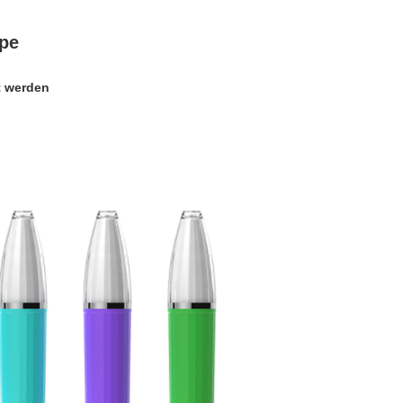
ape
t werden