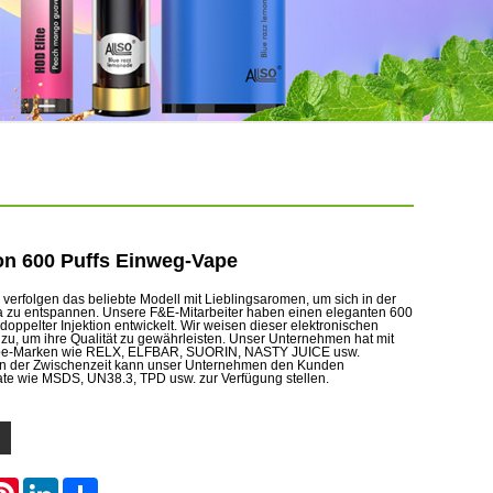
ion 600 Puffs Einweg-Vape
erfolgen das beliebte Modell mit Lieblingsaromen, um sich in der
a zu entspannen. Unsere F&E-Mitarbeiter haben einen eleganten 600
doppelter Injektion entwickelt. Wir weisen dieser elektronischen
s zu, um ihre Qualität zu gewährleisten. Unser Unternehmen hat mit
ape-Marken wie RELX, ELFBAR, SUORIN, NASTY JUICE usw.
In der Zwischenzeit kann unser Unternehmen den Kunden
ate wie MSDS, UN38.3, TPD usw. zur Verfügung stellen.
atsApp
Pinterest
LinkedIn
Share