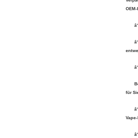
Verpa
OEM-B
â
â
entwe
â
B
für Si
â
Vape-
â