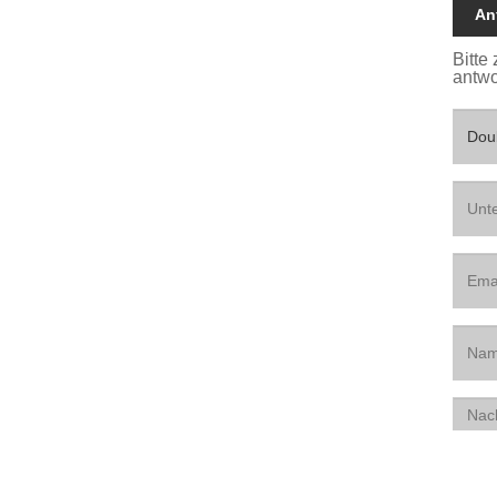
An
Bitte
antwo