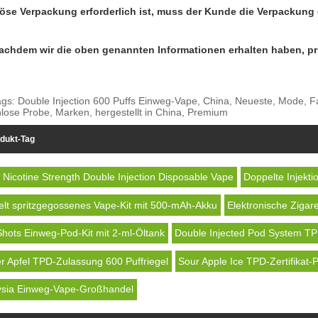
iöse Verpackung erforderlich ist, muss der Kunde die Verpackung 
achdem wir die oben genannten Informationen erhalten haben, prüf
gs: Double Injection 600 Puffs Einweg-Vape, China, Neueste, Mode, Fabri
lose Probe, Marken, hergestellt in China, Premium
dukt-Tag
Nicotine Strength Double Injection Disposable Vape
Doppelte Injekt
lt spritzgegossenes Vape-Kit mit 500-mAh-Akku
Elektronische Zigare
hots Einweg-Pod-Kit mit 2-ml-Öltank
Double Injected Pod System T
r Apfel TPD-Zulassung 600 Puffriegel
Sour Apple Ice TPD-Zertifikat-
ysia Einweg-Vape-Großhandel