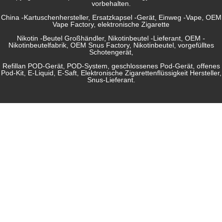
vorbehalten.
China -Kartuschenhersteller, Ersatzkapsel -Gerät, Einweg -Vape, OEM
Vape Factory, elektronische Zigarette
Nikotin -Beutel Großhändler, Nikotinbeutel -Lieferant, OEM -
Nikotinbeutelfabrik, OEM Snus Factory, Nikotinbeutel, vorgefülltes
Schotengerät,
Refillan POD-Gerät, POD-System, geschlossenes Pod-Gerät, offenes
Pod-Kit, E-Liquid, E-Saft, Elektronische Zigarettenflüssigkeit Hersteller,
Snus-Lieferant.