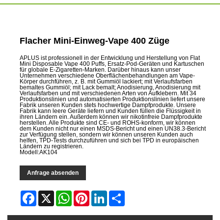
Flacher Mini-Einweg-Vape 400 Züge
APLUS ist professionell in der Entwicklung und Herstellung von Flat
Mini Disposable Vape 400 Puffs, Ersatz-Pod-Geräten und Kartuschen
für globale E-Zigaretten-Marken. Darüber hinaus kann unser
Unternehmen verschiedene Oberflächenbehandlungen am Vape-
Körper durchführen, z. B. mit Gummiöl lackiert; mit Verlaufsfarben
bemaltes Gummiöl; mit Lack bemalt; Anodisierung, Anodisierung mit
Verlaufsfarben und mit verschiedenen Arten von Aufklebern. Mit 34
Produktionslinien und automatisierten Produktionslinien liefert unsere
Fabrik unseren Kunden stets hochwertige Dampfprodukte. Unsere
Fabrik kann leere Geräte liefern und Kunden füllen die Flüssigkeit in
ihren Ländern ein. Außerdem können wir nikotinfreie Dampfprodukte
herstellen. Alle Produkte sind CE- und ROHS-konform, wir können
dem Kunden nicht nur einen MSDS-Bericht und einen UN38.3-Bericht
zur Verfügung stellen, sondern wir können unseren Kunden auch
helfen, TPD-Tests durchzuführen und sich bei TPD in europäischen
Ländern zu registrieren.
Modell:AK104
Anfrage absenden
Facebook
X
WhatsApp
Pinterest
LinkedIn
Share