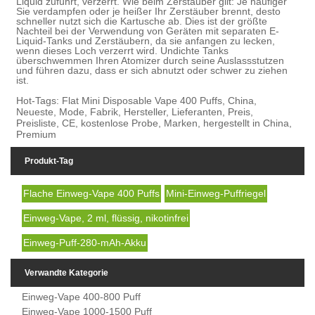
Liquid zuführt, verzerrt. Wie beim Zerstäuber gilt: Je häufiger
Sie verdampfen oder je heißer Ihr Zerstäuber brennt, desto
schneller nutzt sich die Kartusche ab. Dies ist der größte
Nachteil bei der Verwendung von Geräten mit separaten E-
Liquid-Tanks und Zerstäubern, da sie anfangen zu lecken,
wenn dieses Loch verzerrt wird. Undichte Tanks
überschwemmen Ihren Atomizer durch seine Auslassstutzen
und führen dazu, dass er sich abnutzt oder schwer zu ziehen
ist.
Hot-Tags: Flat Mini Disposable Vape 400 Puffs, China,
Neueste, Mode, Fabrik, Hersteller, Lieferanten, Preis,
Preisliste, CE, kostenlose Probe, Marken, hergestellt in China,
Premium
Produkt-Tag
Flache Einweg-Vape 400 Puffs
Mini-Einweg-Puffriegel
Einweg-Vape, 2 ml, flüssig, nikotinfrei
Einweg-Puff-280-mAh-Akku
Verwandte Kategorie
Einweg-Vape 400-800 Puff
Einweg-Vape 1000-1500 Puff