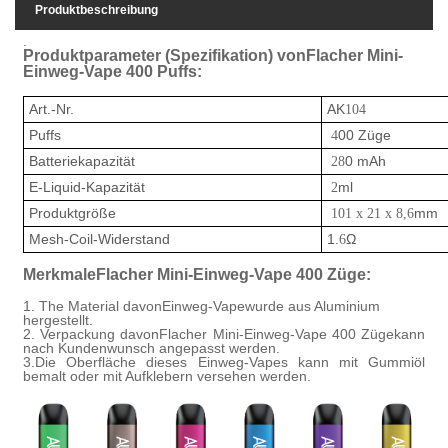
Produktbeschreibung
.
Produktparameter (Spezifikation) von
Flacher Mini-
Einweg-Vape 400 Puffs:
Art.-Nr.
AK
104
Puffs
00 Züge
4
Batteriekapazität
0 mAh
28
E-Liquid-Kapazität
ml
2
Produktgröße
mm
101 x 21 x 8,6
Mesh-Coil-Widerstand
1.
Ω
6
Merkmale
Flacher Mini-Einweg-Vape 400 Züge
:
1. Th
e Material davon
Einweg-Vape
wurde aus Aluminium
hergestellt.
2. Verpackung davon
Flacher Mini-Einweg-Vape 400 Züge
kann
nach Kundenwunsch angepasst werden.
3.
Die Oberfläche dieses Einweg-Vapes kann mit Gummiöl
bemalt oder mit Aufklebern versehen werden.