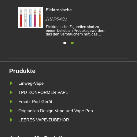
-
Elektronische
Zigarettengesetze in
2025/04/11
verschiedenen Ländern
das
Elektronische Zigaretten sind zu
pes
einem beliebten Produkt geworden,
s
das den Verbrauchern hilft, das
Rauchen zu reduzieren oder das
Rauchen aufzugeben. Dieser Artikel
on
zeigt die Gesetze und Vorschriften
von elektronischen Zigaretten
gemäß verschiedenen Ländern.
hen
Darüber hinaus gibt es einige
Länder und ......
Produkte
Einweg-Vape
TPD-KONFORMER VAPE
Ersatz-Pod-Gerät
Originelles Design Vape und Vape Pen
LEERES VAPE-ZUBEHÖR