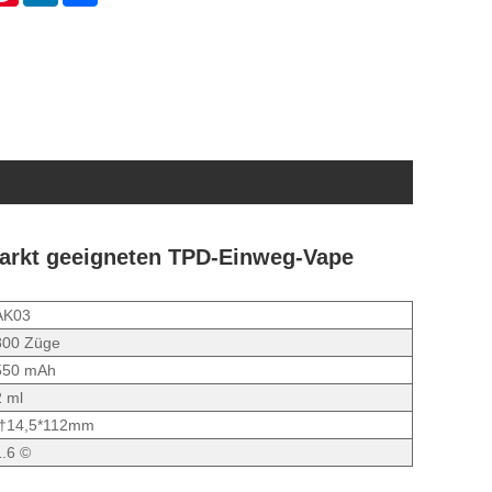
Markt geeigneten TPD-Einweg-Vape
AK03
800 Züge
550 mAh
2 ml
Ï†14,5*112mm
1.6 ©