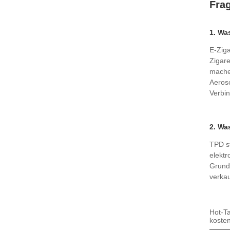
Fra
1. Wa
E-Ziga
Zigare
machen
Aeroso
Verbin
2. Wa
TPD st
elektr
Grundl
verkau
Hot-Ta
kosten