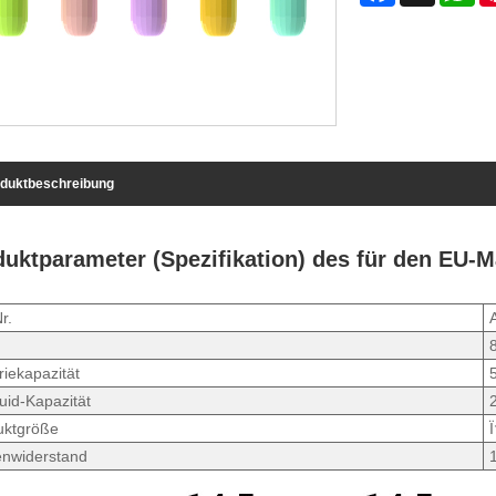
duktbeschreibung
duktparameter (Spezifikation) des für den EU-
r.
riekapazität
uid-Kapazität
uktgröße
enwiderstand