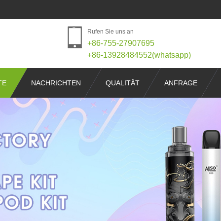
Rufen Sie uns an
+86-755-27907695
+86-13928484552(whatsapp)
TE
NACHRICHTEN
QUALITÄT
ANFRAGE