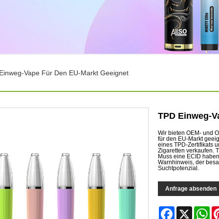
Einweg-Vape Für Den EU-Markt Geeignet
TPD Einweg-Va
Wir bieten OEM- und O
für den EU-Markt geei
eines TPD-Zertifikats 
Zigaretten verkaufen. 
Muss eine ECID haben 
Warnhinweis, der besag
Suchtpotenzial.
Anfrage absenden
Facebook
X
Wh