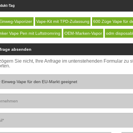
dukt-Tag
Einweg-Vaporizer
Vape-Kit mit TPD-Zulassung
600 Züge Vape für d
nker Vape Pen mit Luftstromring
OEM-Marken-Vapor
odm disposab
frage absenden
 zögern Sie nicht, Ihre Anfrage im untenstehenden Formular zu 
rten.