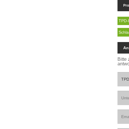
Pro
TPD-
Schla
An
Bitte
antwo