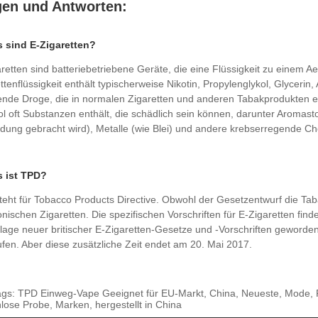
gen und Antworten:
s sind E-Zigaretten?
retten sind batteriebetriebene Geräte, die eine Flüssigkeit zu einem A
ttenflüssigkeit enthält typischerweise Nikotin, Propylenglykol, Glycerin
de Droge, die in normalen Zigaretten und anderen Tabakprodukten ent
l oft Substanzen enthält, die schädlich sein können, darunter Aromast
dung gebracht wird), Metalle (wie Blei) und andere krebserregende Ch
s ist TPD?
eht für Tobacco Products Directive. Obwohl der Gesetzentwurf die Tabak
onischen Zigaretten. Die spezifischen Vorschriften für E-Zigaretten finde
age neuer britischer E-Zigaretten-Gesetze und -Vorschriften geworden
fen. Aber diese zusätzliche Zeit endet am 20. Mai 2017.
gs: TPD Einweg-Vape Geeignet für EU-Markt, China, Neueste, Mode, Fabri
lose Probe, Marken, hergestellt in China